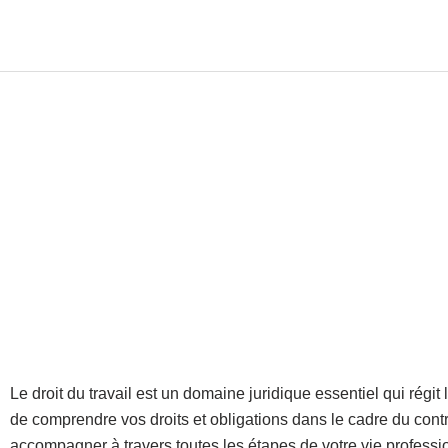
Aller
au
contenu
Le droit du travail est un domaine juridique essentiel qui régi
de comprendre vos droits et obligations dans le cadre du con
accompagner à travers toutes les étapes de votre vie professi