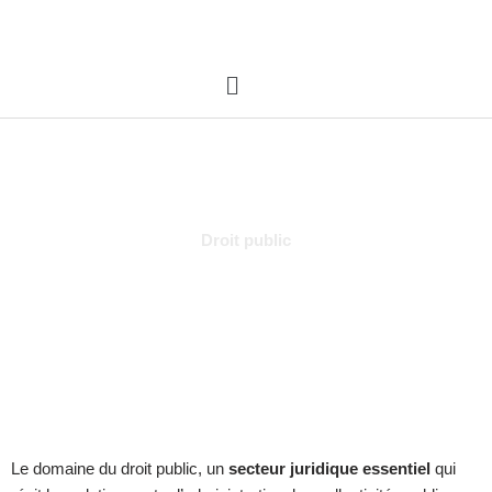
Aller
au
contenu
Menu
Droit public
Le domaine du droit public, un
secteur juridique essentiel
qui