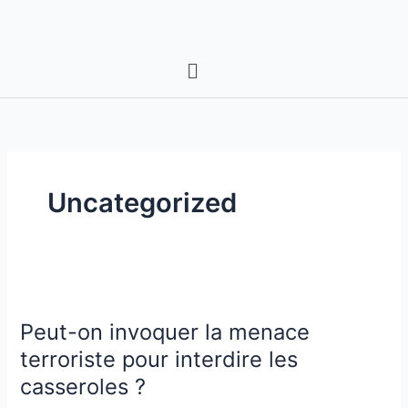
Aller
au
contenu
Menu
Uncategorized
Peut-
on
Peut-on invoquer la menace
invoquer
la
terroriste pour interdire les
menace
casseroles ?
terroriste