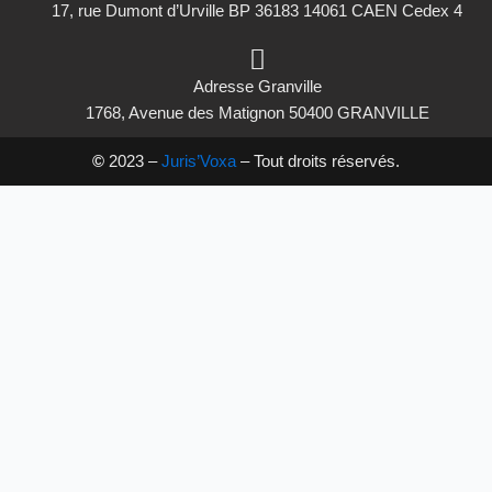
17, rue Dumont d’Urville BP 36183 14061 CAEN Cedex 4
Adresse Granville
1768, Avenue des Matignon 50400 GRANVILLE
©
2023 –
Juris’Voxa
– Tout droits réservés.