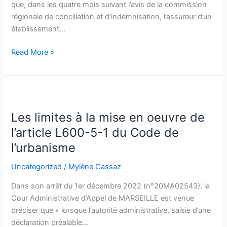
que, dans les quatre mois suivant l’avis de la commission
régionale de conciliation et d’indemnisation, l’assureur d’un
établissement…
Read More »
Les
limites
Les limites à la mise en oeuvre de
à
la
l’article L600-5-1 du Code de
mise
l’urbanisme
en
oeuvre
Uncategorized
/
Mylène Cassaz
de
Dans son arrêt du 1er décembre 2022 (n°20MA02543), la
l’article
Cour Administrative d’Appel de MARSEILLE est venue
L600-
préciser que « lorsque l’autorité administrative, saisie d’une
5-
déclaration préalable…
1