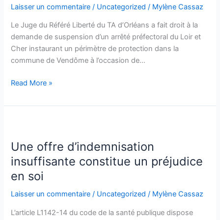
pour
Laisser un commentaire
/
Uncategorized
/
Mylène Cassaz
interdire
Le Juge du Référé Liberté du TA d’Orléans a fait droit à la
les
demande de suspension d’un arrêté préfectoral du Loir et
casseroles
Cher instaurant un périmètre de protection dans la
?
commune de Vendôme à l’occasion de…
Read More »
Une
offre
Une offre d’indemnisation
d’indemnisation
insuffisante
insuffisante constitue un préjudice
constitue
en soi
un
préjudice
Laisser un commentaire
/
Uncategorized
/
Mylène Cassaz
en
L’article L1142-14 du code de la santé publique dispose
soi