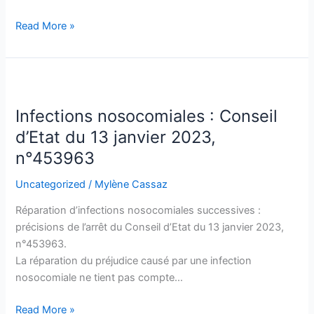
du
Read More »
Code
de
l’urbanisme
Infections
nosocomiales
Infections nosocomiales : Conseil
:
Conseil
d’Etat du 13 janvier 2023,
d’Etat
n°453963
du
13
Uncategorized
/
Mylène Cassaz
janvier
Réparation d’infections nosocomiales successives :
2023,
précisions de l’arrêt du Conseil d’Etat du 13 janvier 2023,
n°453963
n°453963.
La réparation du préjudice causé par une infection
nosocomiale ne tient pas compte…
Read More »